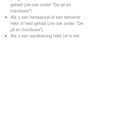
gehad (zie ook onder "De pil en
trombose")
Als u een hartaanval of een beroerte
hebt of hebt gehad (zie ook onder "De
pil en trombose")
Als u een aandoening hebt (of in het
verleden ooit hebt gehad) die een
voorteken kan zijn voor het krijgen van
een hartaanval (bijvoorbeeld angina
pectoris, dit uit zich in hevige pijn op de
borst) of een beroerte (bijvoorbeeld
een lichte beroerte van voorbijgaande
aard zonder restverschijnselen)
Als u een aandoening heeft die de kans
op een bloedstolsel in de slagaderen
kan verhogen. Dit gel
PIL VERGETEN, WAT NU?!
HET ANTWOORD OP AL JE VRAGEN VINDT U IN DE
FAQ
.