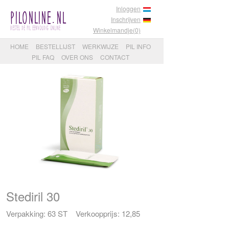
Inloggen
PilOnline.nl
Inschrijven
Bestel de pil eenvoudig online
Winkelmandje(0)
HOME
BESTELLIJST
WERKWIJZE
PIL INFO
PIL FAQ
OVER ONS
CONTACT
Stediril 30
Verpakking: 63 ST Verkoopprijs: 12,85