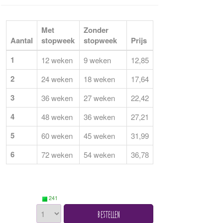
Met
Zonder
Aantal
stopweek
stopweek
Prijs
1
12 weken
9 weken
12,85
2
24 weken
18 weken
17,64
3
36 weken
27 weken
22,42
4
48 weken
36 weken
27,21
5
60 weken
45 weken
31,99
6
72 weken
54 weken
36,78
241