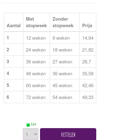
Met
Zonder
Aantal
stopweek
stopweek
Prijs
1
12 weken
9 weken
14,94
2
24 weken
18 weken
21,82
3
36 weken
27 weken
28,7
4
48 weken
36 weken
35,58
5
60 weken
45 weken
42,46
6
72 weken
54 weken
49,33
534