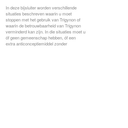
In deze bijsluiter worden verschillende
situaties beschreven waarin u moet
stoppen met het gebruik van Trigynon of
waarin de betrouwbaarheid van Trigynon
verminderd kan zijn. In die situaties moet u
óf geen gemeenschap hebben, óf een
extra anticonceptiemiddel zonder
hormonen, zoals bijvoorbeeld een
condoom of een andere barrièremethode.
Maak geen gebruik van de
temperatuurmethode of periodieke
onthouding. Deze methoden kunnen
onbetrouwbaar zijn omdat Trigynon de
maandelijkse veranderingen van de
lichaamstemperatuur en het
baarmoederhalsslijmvlies beïnvloedt.
<
PIL VERGETEN, WAT NU?!