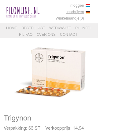
Inloggen
PilOnline.nl
Inschrijven
Bestel de pil eenvoudig online
Winkelmandje(0)
HOME
BESTELLIJST
WERKWIJZE
PIL INFO
PIL FAQ
OVER ONS
CONTACT
Trigynon
Verpakking: 63 ST Verkoopprijs: 14,94