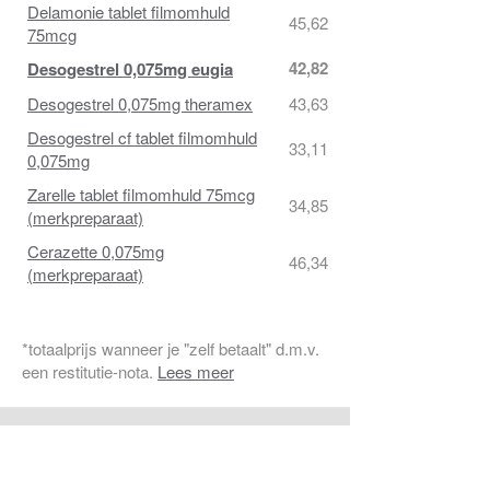
Delamonie tablet filmomhuld
45,62
75mcg
42,82
Desogestrel 0,075mg eugia
Desogestrel 0,075mg theramex
43,63
Desogestrel cf tablet filmomhuld
33,11
0,075mg
Zarelle tablet filmomhuld 75mcg
34,85
(merkpreparaat)
Cerazette 0,075mg
46,34
(merkpreparaat)
*totaalprijs wanneer je "zelf betaalt" d.m.v.
een restitutie-nota.
Lees meer
PIL VERGETEN, WAT NU?!
HET ANTWOORD OP AL JE VRAGEN VINDT U IN DE
FAQ
.