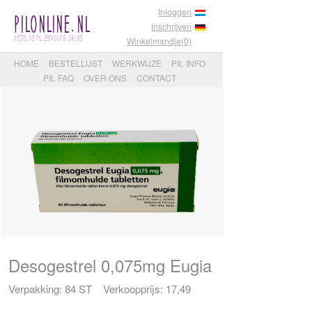
Inloggen
PilOnline.nl
Inschrijven
Bestel de pil eenvoudig online
Winkelmandje(0)
HOME
BESTELLIJST
WERKWIJZE
PIL INFO
PIL FAQ
OVER ONS
CONTACT
Desogestrel 0,075mg Eugia
Verpakking: 84 ST Verkoopprijs: 17,49