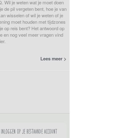
. Wil je weten wat je moet doen
 je de pil vergeten bent, hoe je van
 kan wisselen of wil je weten of je
ening moet houden met tijdzones
 je op reis bent? Het antwoord op
e en nog veel meer vragen vind
ier.
Lees meer
Inloggen op je bestaande account