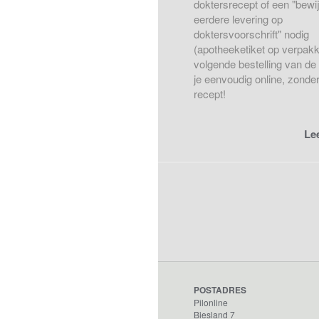
doktersrecept of een "bewi
eerdere levering op
doktersvoorschrift" nodig
(apotheeketiket op verpakk
volgende bestelling van de 
je eenvoudig online, zonde
recept!
Le
POSTADRES
Pilonline
Biesland 7