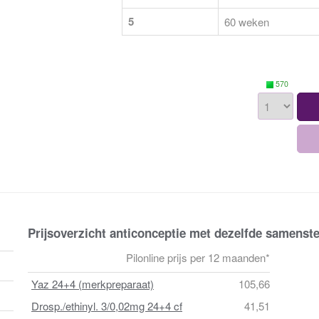
5
60 weken
570
Prijsoverzicht anticonceptie met dezelfde samenste
Pilonline prijs per 12 maanden*
Yaz 24+4 (merkpreparaat)
105,66
Drosp./ethinyl. 3/0,02mg 24+4 cf
41,51