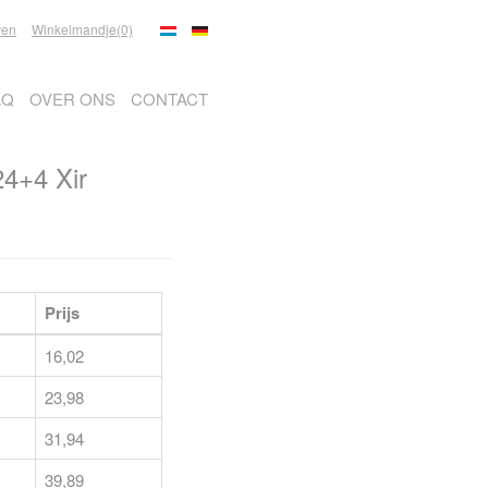
ven
Winkelmandje(0)
AQ
OVER ONS
CONTACT
24+4 Xir
Prijs
16,02
23,98
31,94
39,89