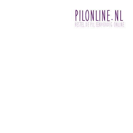
PilOnline.nl
Bestel de pil eenvoudig online