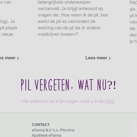
js van
belangrijkste onderwerpen
FAQ
verzameld. Je krijgt antwoord op
als
vragen als: Hoe neem ik de pil, hoe
pil
ing). Je
werkt de pil en vermindert de
rek
pil plaats
werking van de pil als ik andere
als
r nieuw
medicijnen inneem?
dez
je h
es meer
Lees meer
Pil vergeten, wat nu?!
Het antwoord op al je vragen vindt u in de
FAQ
.
CONTACT
eFarma B.V. h.o. Pilonline
Apotheek eFarma