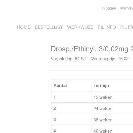
Inloggen
Inschrij
HOME
BESTELLIJST
WERKWIJZE
PIL INFO
PIL F
Drosp./Ethinyl. 3/0,02mg 
Verpakking: 84 ST Verkoopprijs: 16,02
Aantal
Termijn
1
12 weken
2
24 weken
3
36 weken
4
48 weken