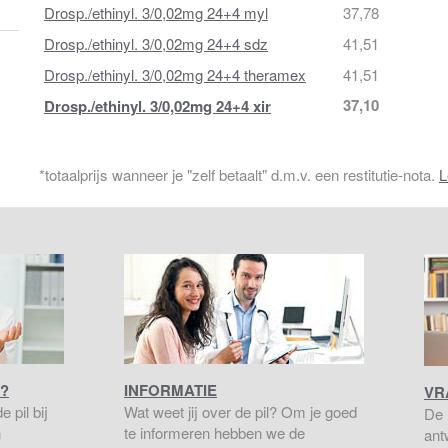
Drosp./ethinyl. 3/0,02mg 24+4 myl
37,78
Drosp./ethinyl. 3/0,02mg 24+4 sdz
41,51
Drosp./ethinyl. 3/0,02mg 24+4 theramex
41,51
37,10
Drosp./ethinyl. 3/0,02mg 24+4 xir
*totaalprijs wanneer je "zelf betaalt" d.m.v. een restitutie-nota.
L
?
INFORMATIE
VR
 pil bij
Wat weet jij over de pil? Om je goed
De 
n
te informeren hebben we de
ant