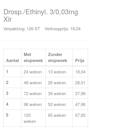
Drosp./Ethinyl. 3/0,03mg
Xir
Verpakking: 126 ST Verkoopprijs: 18,04
Met
Zonder
Aantal
stopweek
stopweek
Prijs
1
24 weken
13 weken
18,04
2
48 weken
26 weken
28,01
3
72 weken
39 weken
37,99
4
96 weken
52 weken
47,96
5
120
65 weken
57,93
weken