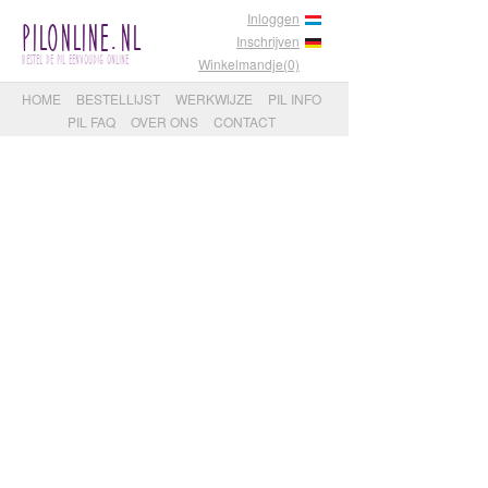
Inloggen
PilOnline.nl
Inschrijven
Bestel de pil eenvoudig online
Winkelmandje(0)
HOME
BESTELLIJST
WERKWIJZE
PIL INFO
PIL FAQ
OVER ONS
CONTACT