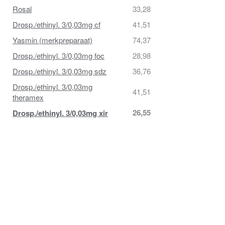
Rosal
33,28
Drosp./ethinyl. 3/0,03mg cf
41,51
Yasmin (merkpreparaat)
74,37
Drosp./ethinyl. 3/0,03mg foc
28,98
Drosp./ethinyl. 3/0,03mg sdz
36,76
Drosp./ethinyl. 3/0,03mg
41,51
theramex
26,55
Drosp./ethinyl. 3/0,03mg xir
*totaalprijs wanneer je "zelf betaalt" d.m.v.
een restitutie-nota.
Lees meer
PIL VERGETEN, WAT NU?!
HET ANTWOORD OP AL JE VRAGEN VINDT U IN DE
FAQ
.